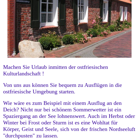
Machen Sie Urlaub inmitten der ostfriesischen
Kulturlandschaft !
Von uns aus können Sie bequem zu Ausflügen in die
ostfriesische Umgebung starten.
Wie wäre es zum Beispiel mit einem Ausflug an den
Deich? Nicht nur bei schönem Sommerwetter ist ein
Spaziergang an der See lohnenswert. Auch im Herbst oder
Winter bei Frost oder Sturm ist es eine Wohltat für
Körper, Geist und Seele, sich von der frischen Nordseeluft
"durchpusten" zu lassen.